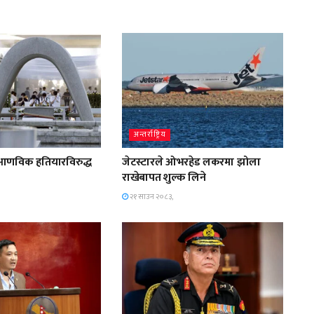
अन्तर्राष्ट्रिय
आणविक हतियारविरुद्ध
जेटस्टारले ओभरहेड लकरमा झोला
राखेबापत शुल्क लिने
२१ साउन २०८३,