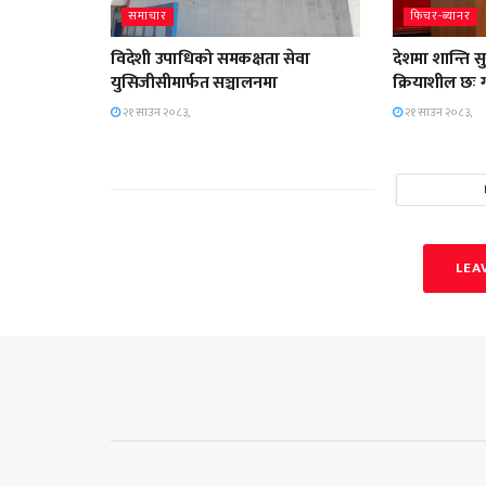
समाचार
फिचर-ब्यानर
विदेशी उपाधिको समकक्षता सेवा
देशमा शान्ति स
युसिजीसीमार्फत सञ्चालनमा
क्रियाशील छः गृ
२१ साउन २०८३,
२१ साउन २०८३,
LEA