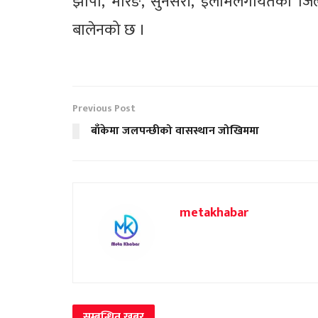
झापा, मोरङ, सुनसरी, इलामलगायतका जिल्ल
बालेनको छ ।
Previous Post
बाँकेमा जलपन्छीको वासस्थान जोखिममा
metakhabar
सम्बन्धित
खबर