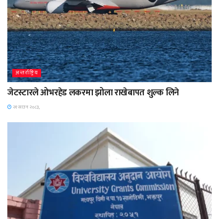
अन्तर्राष्ट्रिय
जेटस्टारले ओभरहेड लकरमा झोला राखेबापत शुल्क लिने
२१ साउन २०८३,