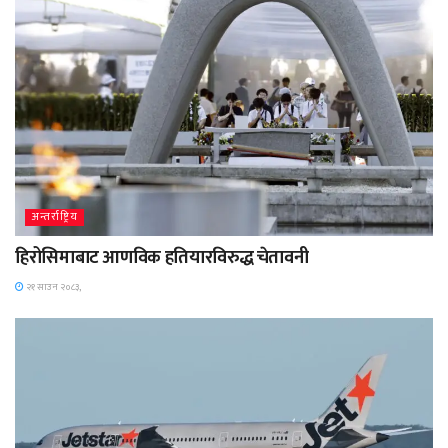
अन्तर्राष्ट्रिय
हिरोसिमाबाट आणविक हतियारविरुद्ध चेतावनी
२१ साउन २०८३,