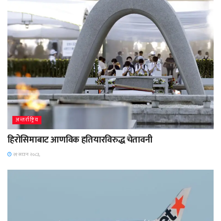
अन्तर्राष्ट्रिय
हिरोसिमाबाट आणविक हतियारविरुद्ध चेतावनी
२१ साउन २०८३,