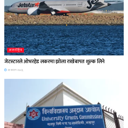
अन्तर्राष्ट्रिय
जेटस्टारले ओभरहेड लकरमा झोला राखेबापत शुल्क लिने
२१ साउन २०८३,