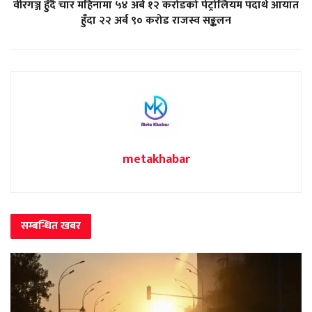
वीरगञ्ज हुँदै चार महिनामा ५४ अर्ब १२ करोडको पेट्रोलियम पदार्थ आयात
हुँदा २२ अर्ब ९० करोड राजस्व सङ्कलन
metakhabar
सम्बन्धित
खबर