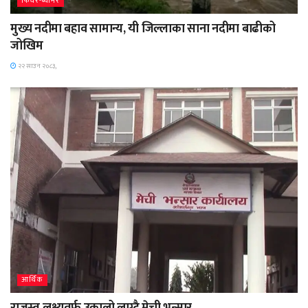
फिचर-ब्यानर
मुख्य नदीमा बहाव सामान्य, यी जिल्लाका साना नदीमा बाढीको
जोखिम
२२ साउन २०८३,
आर्थिक
राजस्व लक्ष्यतर्फ उकालो लाग्दै मेची भन्सार