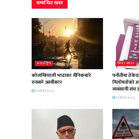
सम्बन्धित
खबर
अन्तर्राष्ट्रिय
फिचर-ब्यानर
कोलम्बियाली भाडाका सैनिकबारे
पनौतीमा ठेके
रुसको अस्वीकार
मिलोमतोको आ
व्यवसायी संघ उ
२२ साउन २०८३,
२२ साउन २०८३,