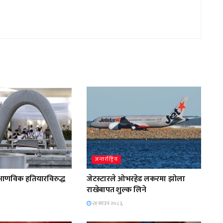
अन्तर्राष्ट्रिय
आणविक हतियारविरुद्ध
जेटस्टारले ओभरहेड लकरमा झोला
राखेबापत शुल्क लिने
२१ साउन २०८३,