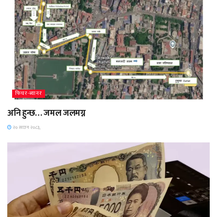
फिचर-ब्यानर
अनि हुन्छ… जमल जलमग्न
२० साउन २०८३,