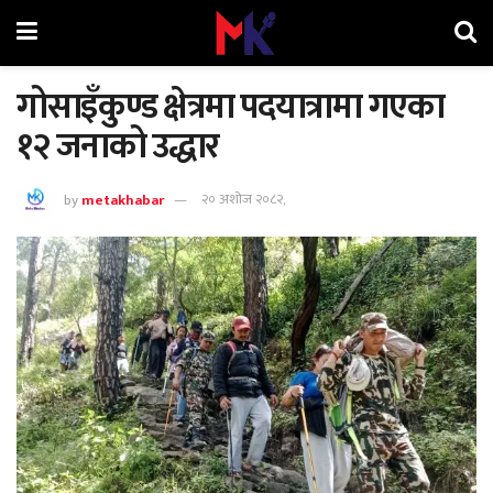
गोसाइँकुण्ड क्षेत्रमा पदयात्रामा गएका
१२ जनाको उद्धार
by
metakhabar
२० अशोज २०८२,