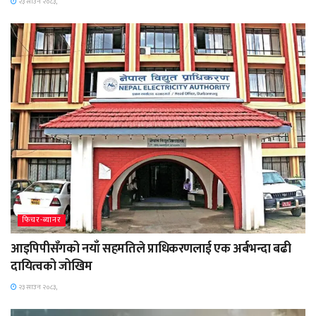
२३ साउन २०८३,
फिचर-ब्यानर
आइपिपीसँगको नयाँ सहमतिले प्राधिकरणलाई एक अर्बभन्दा बढी
दायित्वको जोखिम
२३ साउन २०८३,