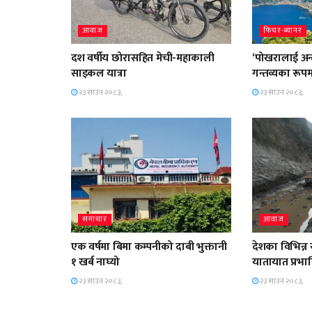
आवाज
फिचर-ब्यानर
दश वर्षीय छोरासहित मेची-महाकाली
‘पोखरालाई अन्तर
साइकल यात्रा
गन्तव्यका रूपम
२३ साउन २०८३,
२३ साउन २०८३,
समाचार
आवाज
एक वर्षमा बिमा कम्पनीको दाबी भुक्तानी
देशका विभिन्न
१ खर्ब नाघ्यो
यातायात प्रभा
२३ साउन २०८३,
२३ साउन २०८३,