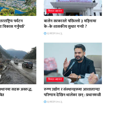
फिचर-ब्यानर
राष्ट्रिय पर्यटन
बालेन सरकारले पछिल्लो ३ महिनामा
ा विकास गर्नुपर्छ’
के–के शासकीय सुधार गर्‍यो ?
२३ साउन २०८३,
फिचर-ब्यानर
 स्थानमा सडक अवरुद्ध,
रुग्ण उद्योग र संस्थानहरूमा आशालाग्दा
वित
परिणाम देखिन थालेका छन् : प्रधानमन्त्री
२३ साउन २०८३,