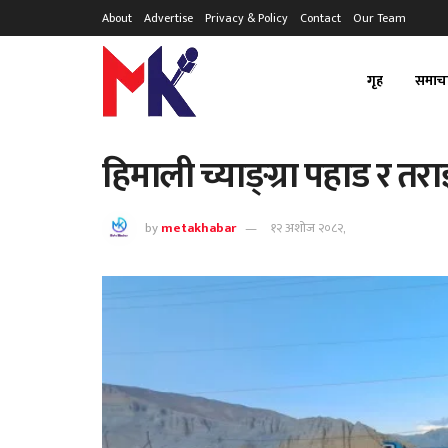
About
Advertise
Privacy & Policy
Contact
Our Team
गृह
समाच
हिमाली च्याङ्ग्रा पहाड र त
by
metakhabar
१२ अशोज २०८२,