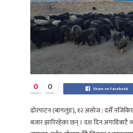
0
0
Share on Facebook
SHARES
VIEWS
ढोरपाटन (बागलुङ), १२ असोज : दसैँ नजिकिएसँगै
बजार झारिरहेका छन् । दश दिन अगाडिबाटै व्यापार