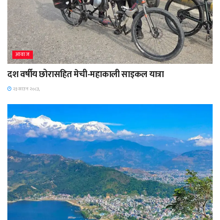
आवाज
दश वर्षीय छोरासहित मेची-महाकाली साइकल यात्रा
२३ साउन २०८३,