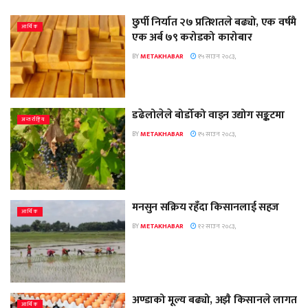
छुर्पी निर्यात २७ प्रतिशतले बढ्यो, एक वर्षमै
आर्थिक
एक अर्ब ७९ करोडको कारोबार
BY
METAKHABAR
१५ साउन २०८३,
डढेलोलेले बोर्डोको वाइन उद्योग सङ्कटमा
अन्तर्राष्ट्रिय
BY
METAKHABAR
१५ साउन २०८३,
मनसुन सक्रिय रहँदा किसानलाई सहज
आर्थिक
BY
METAKHABAR
१२ साउन २०८३,
अण्डाको मूल्य बढ्यो, अझै किसानले लागत
आर्थिक