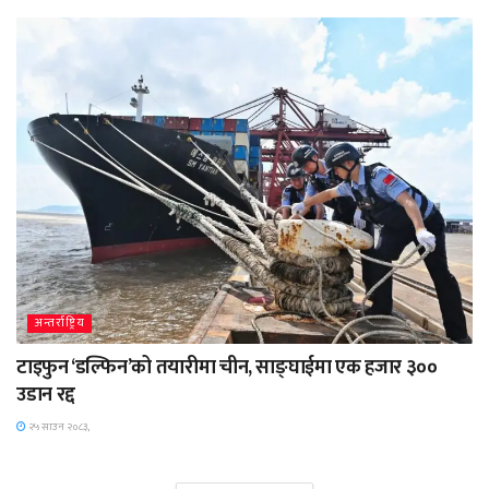
अन्तर्राष्ट्रिय
टाइफुन ‘डल्फिन’को तयारीमा चीन, साङ्घाईमा एक हजार ३००
उडान रद्द
२५ साउन २०८३,