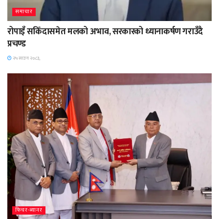
समाचार
रोपाइँ सकिँदासमेत मलको अभाव, सरकारको ध्यानाकर्षण गराउँदै
प्रचण्ड
२५ साउन २०८३,
फिचर-ब्यानर