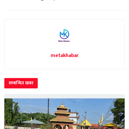
metakhabar
सम्बन्धित
खबर