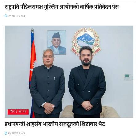
राष्ट्रपति पौडेलसमक्ष मुस्लिम आयोगको वार्षिक प्रतिवेदन पेस
२५ साउन २०८३,
फिचर-ब्यानर
प्रधानमन्त्री शाहसँग भारतीय राजदूतको शिष्टाचार भेट
२५ साउन २०८३,