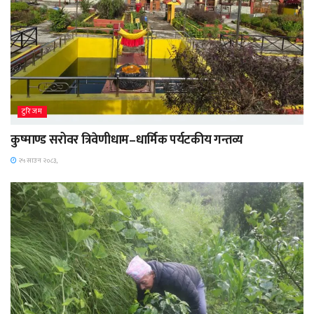
टुरिजम
कुष्माण्ड सरोवर त्रिवेणीधाम–धार्मिक पर्यटकीय गन्तव्य
२५ साउन २०८३,