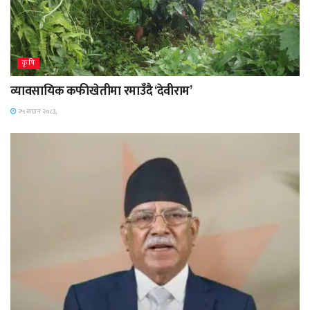
कृषि
व्यावसायिक कफीखेतीमा रमाउँदै ‘देवीराम’
२५ साउन २०८३,