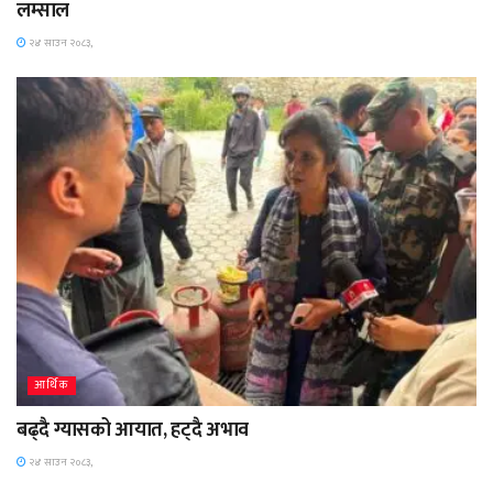
लम्साल
२४ साउन २०८३,
आर्थिक
बढ्दै ग्यासको आयात, हट्दै अभाव
२४ साउन २०८३,