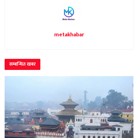
metakhabar
सम्बन्धित
खबर