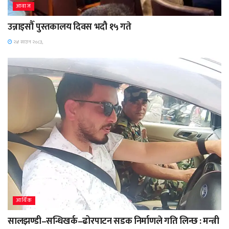
आवाज
उन्नाइसौँ पुस्तकालय दिवस भदौ १५ गते
२४ साउन २०८३,
आर्थिक
सालझण्डी–सन्धिखर्क–ढोरपाटन सडक निर्माणले गति लिन्छ : मन्त्री