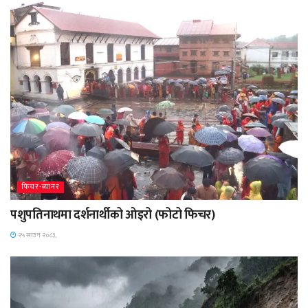
फिचर-ब्यानर
पशुपतिनाथमा दर्शनार्थीको ओइरो (फोटो फिचर)
२५ साउन २०८३,