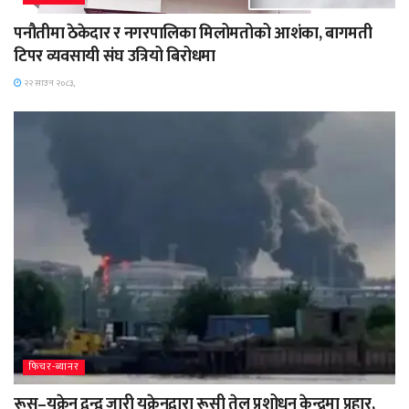
पनौतीमा ठेकेदार र नगरपालिका मिलोमतोको आशंका, बागमती
टिपर व्यवसायी संघ उत्रियो बिरोधमा
२२ साउन २०८३,
फिचर-ब्यानर
रूस–युक्रेन द्वन्द्व जारी युक्रेनद्वारा रूसी तेल प्रशोधन केन्द्रमा प्रहार,