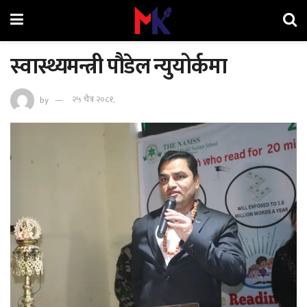
स्वास्थ्यमन्त्री पौडेल न्युयोर्कमा
by
२५ चैत्र २०८१,