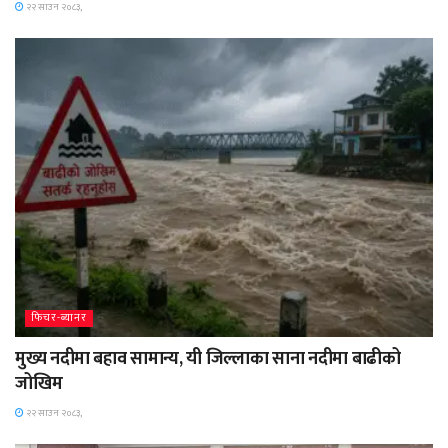
२२ साउन २०८३,
फिचर-ब्यानर
मुख्य नदीमा बहाव सामान्य, यी जिल्लाका साना नदीमा बाढीको
जोखिम
२२ साउन २०८३,