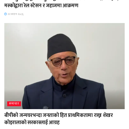
मस्कोद्वारा रेल स्टेसन र जहाजमा आक्रमण
२२ साउन २०८३,
समाचार
बीपीको जन्मघरभन्दा जनताको हित प्राथमिकतामा राख्न शेखर
कोइरालाको सरकारलाई आग्रह