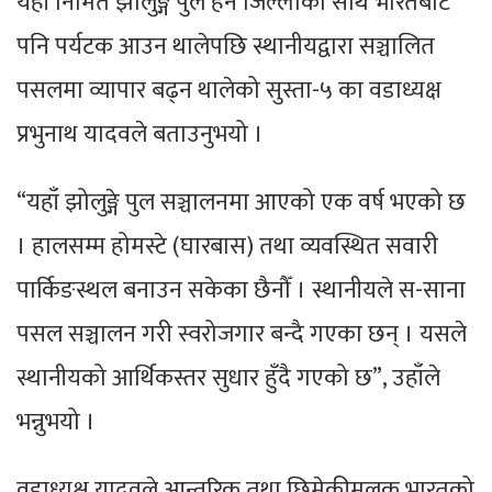
यहाँ निर्मित झोलुङ्गे पुल हेर्न जिल्लाका साथै भारतबाट
पनि पर्यटक आउन थालेपछि स्थानीयद्वारा सञ्चालित
पसलमा व्यापार बढ्न थालेको सुस्ता-५ का वडाध्यक्ष
प्रभुनाथ यादवले बताउनुभयो ।
“यहाँ झोलुङ्गे पुल सञ्चालनमा आएको एक वर्ष भएको छ
। हालसम्म होमस्टे (घारबास) तथा व्यवस्थित सवारी
पार्किङस्थल बनाउन सकेका छैनौँ । स्थानीयले स-साना
पसल सञ्चालन गरी स्वरोजगार बन्दै गएका छन् । यसले
स्थानीयको आर्थिकस्तर सुधार हुँदै गएको छ”, उहाँले
भन्नुभयो ।
वडाध्यक्ष यादवले आन्तरिक तथा छिमेकीमूलुक भारतको