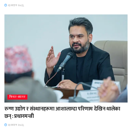
२३ साउन २०८३,
फिचर-ब्यानर
रुग्ण उद्योग र संस्थानहरूमा आशालाग्दा परिणाम देखिन थालेका
छन् : प्रधानमन्त्री
२३ साउन २०८३,