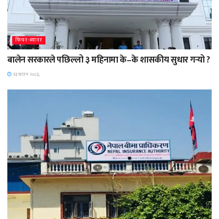
फिचर-ब्यानर
बालेन सरकारले पछिल्लो ३ महिनामा के–के शासकीय सुधार गर्‍यो ?
२३ साउन २०८३,