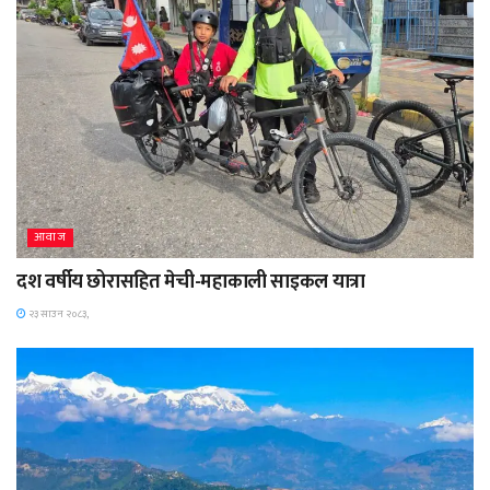
आवाज
दश वर्षीय छोरासहित मेची-महाकाली साइकल यात्रा
२३ साउन २०८३,