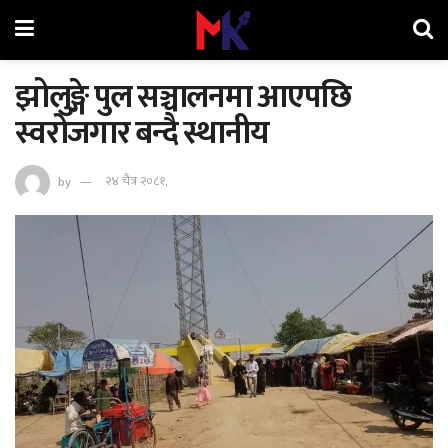
झोलुङ्गे पुल सञ्चालनमा आएपछि
स्वरोजगार बन्दै स्थानीय
by
२४ चैत्र २०८१,