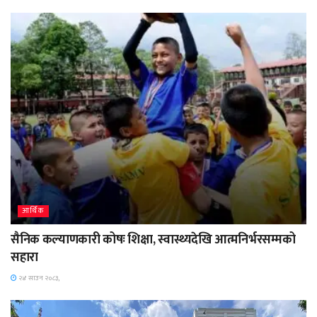
आर्थिक
सैनिक कल्याणकारी कोषः शिक्षा, स्वास्थ्यदेखि आत्मनिर्भरसम्मको
सहारा
२४ साउन २०८३,