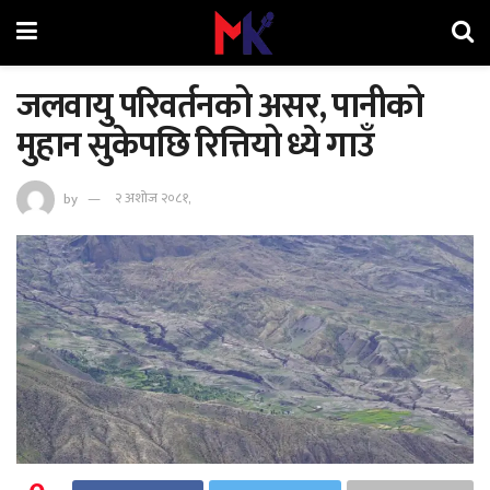
जलवायु परिवर्तनको असर, पानीको
मुहान सुकेपछि रित्तियो ध्ये गाउँ
by
२ अशोज २०८१,