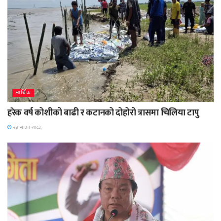
आर्थिक
हरेक वर्ष कोशीको बाढी र कटानको दोहोरो त्रासमा चिलिया टापु
२४ साउन २०८३,