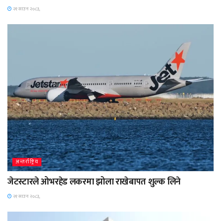
२१ साउन २०८३,
अन्तर्राष्ट्रिय
जेटस्टारले ओभरहेड लकरमा झोला राखेबापत शुल्क लिने
२१ साउन २०८३,