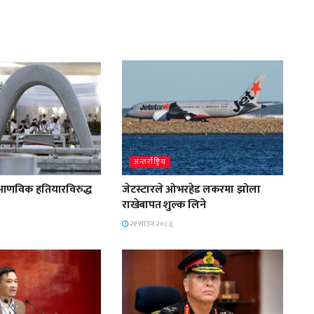
अन्तर्राष्ट्रिय
आणविक हतियारविरुद्ध
जेटस्टारले ओभरहेड लकरमा झोला
राखेबापत शुल्क लिने
२१ साउन २०८३,