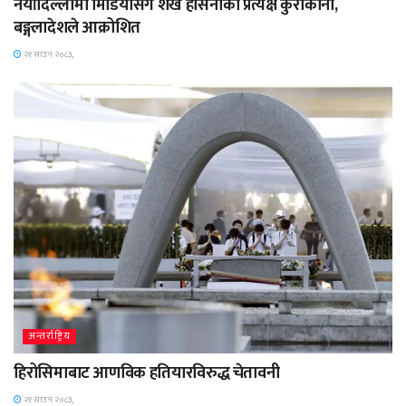
नयाँदिल्लीमा मिडियासँग शेख हसिनाको प्रत्यक्ष कुराकानी,
बङ्गलादेशले आक्रोशित
२१ साउन २०८३,
अन्तर्राष्ट्रिय
हिरोसिमाबाट आणविक हतियारविरुद्ध चेतावनी
२१ साउन २०८३,