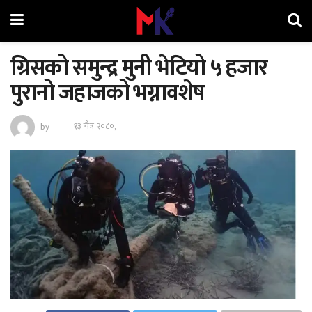
ग्रिसको समुन्द्र मुनी भेटियो ५ हजार
पुरानो जहाजको भग्नावशेष
by
१३ चैत्र २०८०,