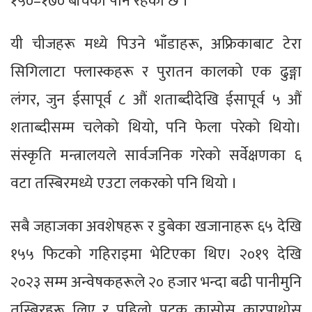
१५०–१७० बीचको पनि रहेको छ ।
यी चीजहरू मध्ये पिउने भाँडाहरू, अफ्रिकाबाट टेरा
सिगिलाटा फ्लास्कहरू र पुरातन कालको एक ढुङ्गा
लंगर, जुन ईसापूर्व ८ औं शताब्दीदेखि ईसापूर्व ५ औं
शताब्दीसम्म चलेको थियो, पनि फेला परेको थियो।
संस्कृति मन्त्रालयले सार्वजनिक गरेको सर्वेक्षणका ६
वटा तस्बिरमध्ये एउटा लकरको पनि थियो ।
सबै जहाजका अवशेषहरू र डुबेका खजानाहरू ६५ देखि
१५५ फिटको गहिराइमा भेटिएका थिए। २०१९ देखि
२०२३ सम्म अन्वेषकहरूले २० हजार भन्दा बढी पानीमुनि
तस्बिरहरू लिए र पहिलो पटक कासोस कारपाथोस