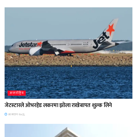
अन्तर्राष्ट्रिय
जेटस्टारले ओभरहेड लकरमा झोला राखेबापत शुल्क लिने
२१ साउन २०८३,