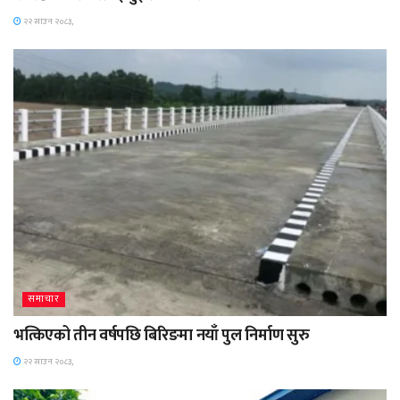
२२ साउन २०८३,
समाचार
भत्किएको तीन वर्षपछि बिरिङमा नयाँ पुल निर्माण सुरु
२२ साउन २०८३,