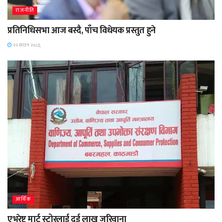
राजनीति
प्रतिनिधिसभा आज बस्दै, पाँच विधेयक प्रस्तुत हुने
२२ साउन २०८३,
आर्थिक
एभरेष्ट मार्ट स्टोरलाई दुई लाख जरिवाना