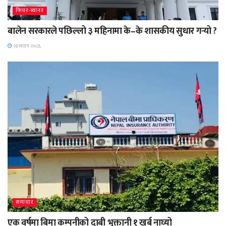
फिचर-ब्यानर
बालेन सरकारले पछिल्लो ३ महिनामा के–के शासकीय सुधार गर्‍यो ?
२३ साउन २०८३,
समाचार
एक वर्षमा बिमा कम्पनीको दाबी भुक्तानी १ खर्ब नाघ्यो