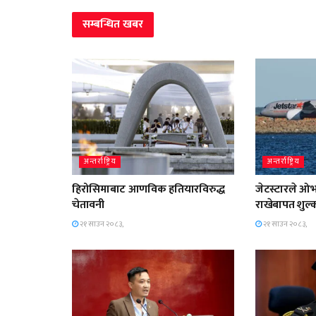
सम्बन्धित
खबर
अन्तर्राष्ट्रिय
अन्तर्राष्ट्रिय
हिरोसिमाबाट आणविक हतियारविरुद्ध
जेटस्टारले ओ
चेतावनी
राखेबापत शुल्
२१ साउन २०८३,
२१ साउन २०८३,