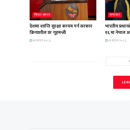
फिचर-ब्यानर
समाचार
देशमा शान्ति सुरक्षा कायम गर्न सरकार
भारतीय प्रधान
क्रियाशील छः गृहमन्त्री
१६ मा नेपाल 
२१ साउन २०८३,
२१ साउन २०८३,
LEA