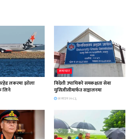
समाचार
भरहेड लकरमा झोला
विदेशी उपाधिको समकक्षता सेवा
क लिने
युसिजीसीमार्फत सञ्चालनमा
२१ साउन २०८३,