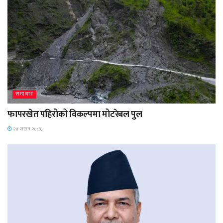
समाचार
फापरखेत पहिरोको विकल्पमा मोटरेबल पुल
२४ साउन २०८३,