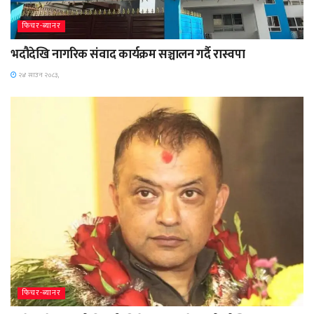
फिचर-ब्यानर
भदौदेखि नागरिक संवाद कार्यक्रम सञ्चालन गर्दै रास्वपा
२४ साउन २०८३,
फिचर-ब्यानर