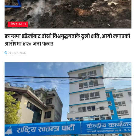
फिचर-ब्यानर
फ्रान्समा डढेलोबाट दोस्रो विश्वयुद्धयताकै ठूलो क्षति, आगो लगाएको
आरोपमा ४२० जना पक्राउ
२४ साउन २०८३,