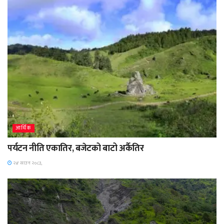
आर्थिक
पर्यटन नीति एकातिर, बजेटको बाटो अर्कैतिर
२४ साउन २०८३,