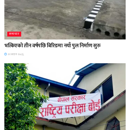
समाचार
भत्किएको तीन वर्षपछि बिरिङमा नयाँ पुल निर्माण सुरु
२२ साउन २०८३,