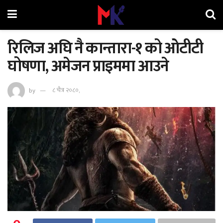
रिलिज अघि नै कान्तारा-१ को ओटीटी
घोषणा, अमेजन प्राइममा आउने
by
८ चैत्र २०८०,