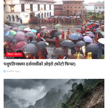
फिचर-ब्यानर
पशुपतिनाथमा दर्शनार्थीको ओइरो (फोटो फिचर)
२५ साउन २०८३,