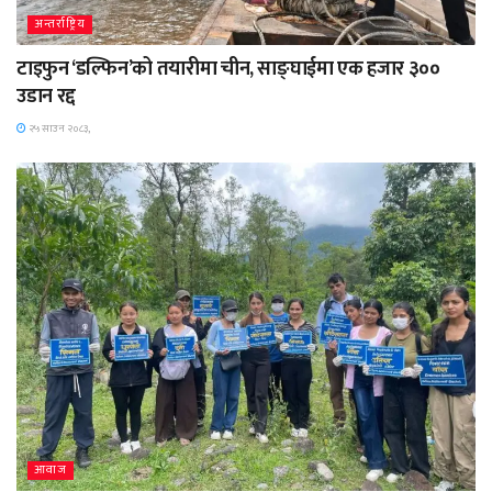
अन्तर्राष्ट्रिय
टाइफुन ‘डल्फिन’को तयारीमा चीन, साङ्घाईमा एक हजार ३००
उडान रद्द
२५ साउन २०८३,
आवाज