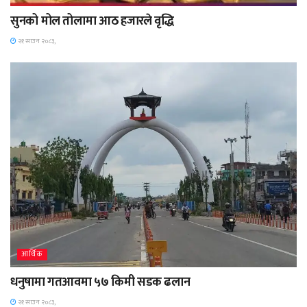
सुनको मोल तोलामा आठ हजारले वृद्धि
२१ साउन २०८३,
आर्थिक
धनुषामा गतआवमा ५७ किमी सडक ढलान
२१ साउन २०८३,