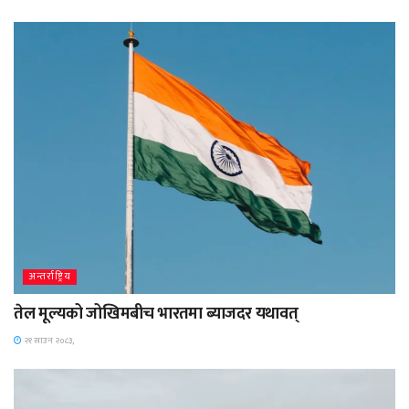
अन्तर्राष्ट्रिय
तेल मूल्यको जोखिमबीच भारतमा ब्याजदर यथावत्
२१ साउन २०८३,