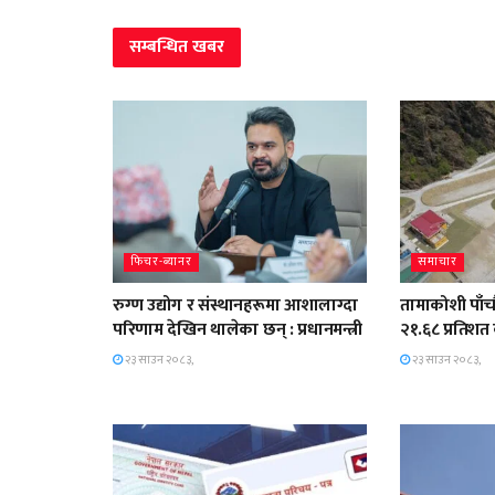
सम्बन्धित
खबर
फिचर-ब्यानर
समाचार
रुग्ण उद्योग र संस्थानहरूमा आशालाग्दा
तामाकोशी पाँचौ
परिणाम देखिन थालेका छन् : प्रधानमन्त्री
२१.६८ प्रतिशत 
२३ साउन २०८३,
२३ साउन २०८३,