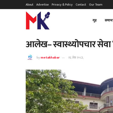
About
Advertise
Privacy & Policy
Contact
Our Team
गृह
समाच
आलेख– स्वास्थ्योपचार सेवा 
by
metakhabar
२६ जेष्ठ २०८३,