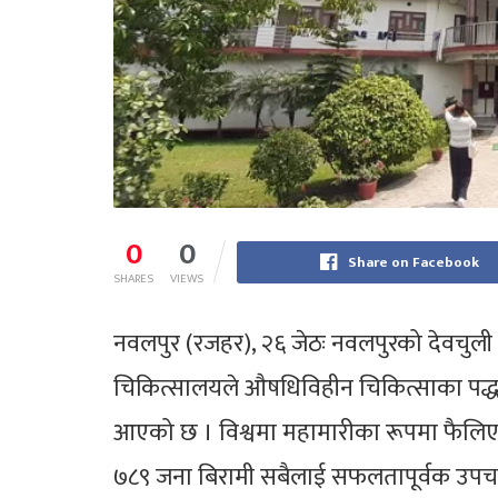
0
0
Share on Facebook
SHARES
VIEWS
नवलपुर (रजहर), २६ जेठः नवलपुरको देवचुल
चिकित्सालयले औषधिविहीन चिकित्साका पद्धतिमा
आएको छ । विश्वमा महामारीका रूपमा फैलि
७८९ जना बिरामी सबैलाई सफलतापूर्वक उपचा