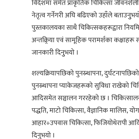
विदेशमा समेत प्राकृतिक चिकित्सा जीवनशैली स
नेतृत्व गर्नेगरी अघि बढिएको उहाँले बताउनुुभय
पुस्तकालयका साथै चिकित्सकहरूद्वारा नियमित
अन्तक्र्रिया एवं सामूहिक परामर्शका कक्षाहर
जानकारी दिनुुभयो ।
शल्यक्रियापछिको पुनस्र्थापना, दुर्घटनापछिको 
पुनस्र्थापना प्याकेजहरूको सुविधा राखेको चिक
आदिसमेत सञ्चालन गररहेको छ । चिकित्सालयले 
पद्धति, माटो चिकित्सा, वैज्ञानिक मालिस, योग
आहार÷उपवास चिकित्सा, फिजियोथेरापी आदिक
दिनुभयो ।