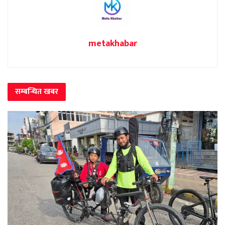
metakhabar
सम्बन्धित
खबर