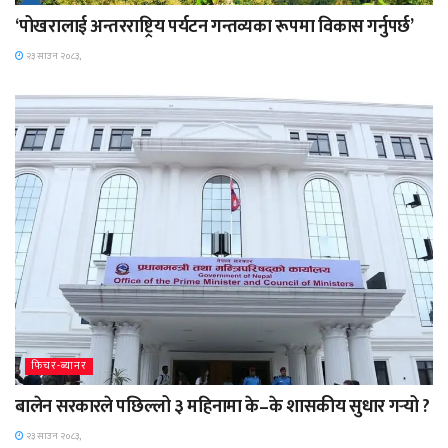
‘पोखरालाई अन्तरराष्ट्रिय पर्यटन गन्तव्यका रूपमा विकास गर्नुपर्छ’
२३ साउन २०८३,
फिचर-ब्यानर
बालेन सरकारले पछिल्लो ३ महिनामा के–के शासकीय सुधार गर्‍यो ?
२३ साउन २०८३,