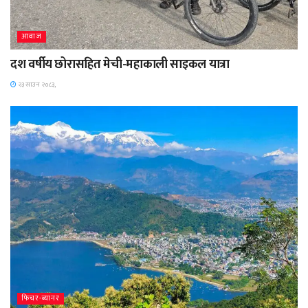
आवाज
दश वर्षीय छोरासहित मेची-महाकाली साइकल यात्रा
२३ साउन २०८३,
फिचर-ब्यानर