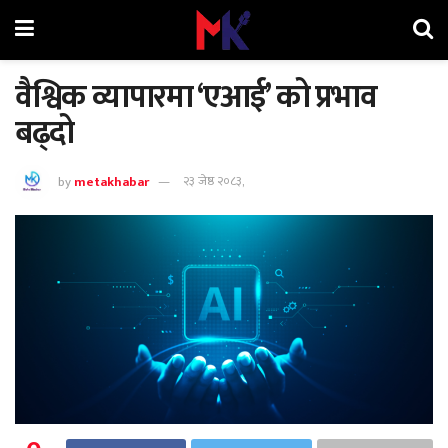
वैश्विक व्यापारमा ‘एआई’ को प्रभाव
बढ्दो
by
metakhabar
२३ जेष्ठ २०८३,