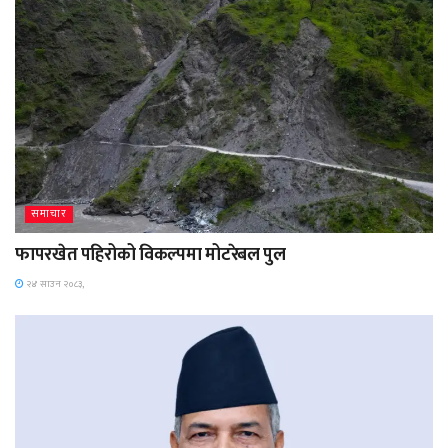
समाचार
फापरखेत पहिरोको विकल्पमा मोटरेबल पुल
२४ साउन २०८३,