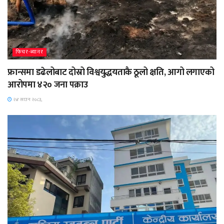
फिचर-ब्यानर
फ्रान्समा डढेलोबाट दोस्रो विश्वयुद्धयताकै ठूलो क्षति, आगो लगाएको
आरोपमा ४२० जना पक्राउ
२४ साउन २०८३,