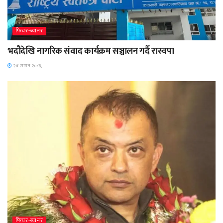
फिचर-ब्यानर
भदौदेखि नागरिक संवाद कार्यक्रम सञ्चालन गर्दै रास्वपा
२४ साउन २०८३,
फिचर-ब्यानर