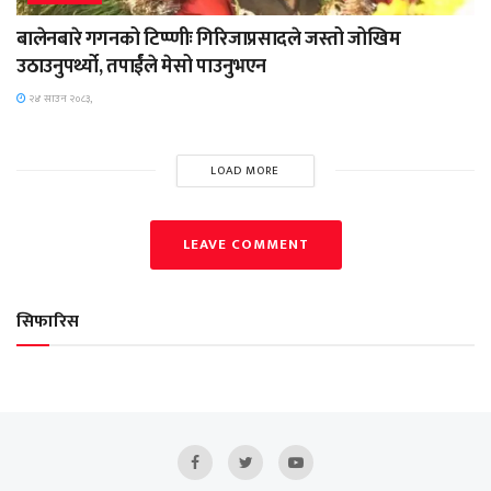
बालेनबारे गगनको टिप्प्णीः गिरिजाप्रसादले जस्तो जोखिम
उठाउनुपर्थ्यो, तपार्ईंले मेसो पाउनुभएन
२४ साउन २०८३,
LOAD MORE
LEAVE COMMENT
सिफारिस