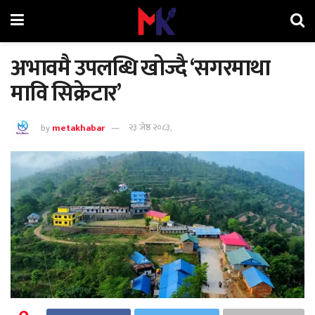
अभावमै उपलब्धि खोज्दै ‘सगरमाथा
मावि सिक्रेटार’
by
metakhabar
२३ जेष्ठ २०८३,