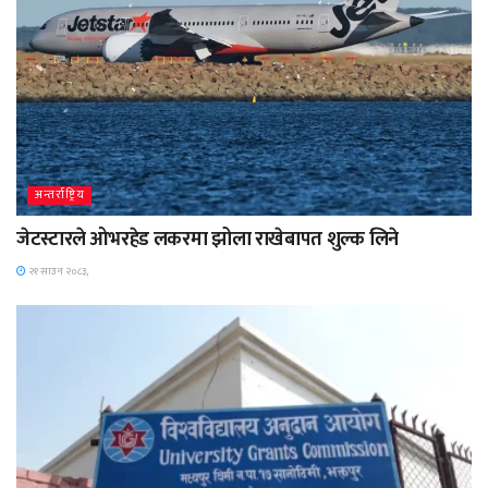
अन्तर्राष्ट्रिय
जेटस्टारले ओभरहेड लकरमा झोला राखेबापत शुल्क लिने
२१ साउन २०८३,