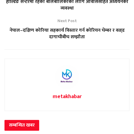
होल्डिङ सेन्टरमा रहेका बालबालिकाका लागि आवाससहित अध्ययनको
व्यवस्था
Next Post
नेपाल–दक्षिण कोरिया सहकार्य विस्तार गर्न कोरियन चेम्बर र वल्र्ड
दागाचीबीच सम्झौता
metakhabar
सम्बन्धित
खबर