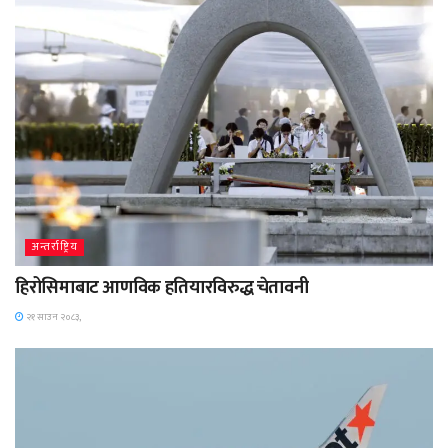
अन्तर्राष्ट्रिय
हिरोसिमाबाट आणविक हतियारविरुद्ध चेतावनी
२१ साउन २०८३,