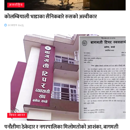
अन्तर्राष्ट्रिय
कोलम्बियाली भाडाका सैनिकबारे रुसको अस्वीकार
२२ साउन २०८३,
फिचर-ब्यानर
पनौतीमा ठेकेदार र नगरपालिका मिलोमतोको आशंका, बागमती