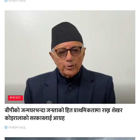
२२ साउन २०८३,
समाचार
बीपीको जन्मघरभन्दा जनताको हित प्राथमिकतामा राख्न शेखर
कोइरालाको सरकारलाई आग्रह
२२ साउन २०८३,