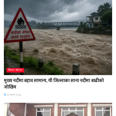
फिचर-ब्यानर
मुख्य नदीमा बहाव सामान्य, यी जिल्लाका साना नदीमा बाढीको
जोखिम
२२ साउन २०८३,