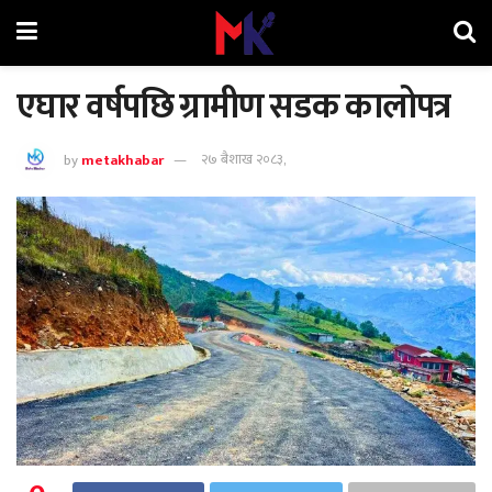
एघार वर्षपछि ग्रामीण सडक कालोपत्र
by
metakhabar
२७ बैशाख २०८३,