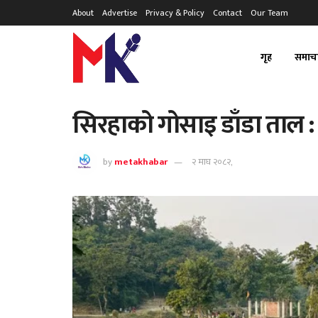
About
Advertise
Privacy & Policy
Contact
Our Team
गृह
समाच
सिरहाको गोसाइ डाँडा ताल : 
by
metakhabar
२ माघ २०८२,