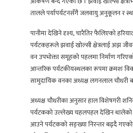
आकर्षण बन्दै गएको छ । झवाई खोल्सी क्षेत्
तालले पर्यापर्यटनसँगै जलवायु अनुकूलन र स
पानीमा देखिने दृश्य, चारैतिर फैलिएको हरिया
पर्यटकहरूले झवाई खोल्सी क्षेत्रलाई अझ जी
वन उपभोक्ता समूहको पहलमा निर्माण गरिएको ‘ग
आन्तरिक पर्यटकीयस्थलका रूपमा क्रमशः विका
सामुदायिक वनका अध्यक्ष लगनलाल चौधरी बत
अध्यक्ष चौधरीका अनुसार हाल विशेषगरी शनि
पर्यटकको उल्लेख्य चहलपहल देखिन थालेको छ ।
आउने पर्यटकको सङ्ख्या निरन्तर बढ्दै गएको छ”