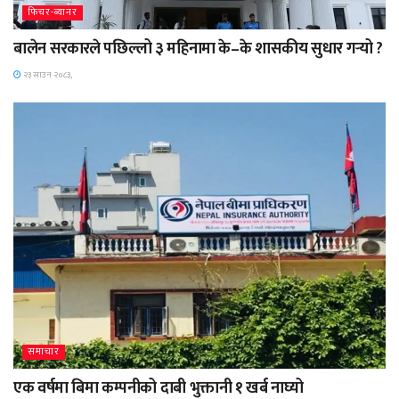
फिचर-ब्यानर
बालेन सरकारले पछिल्लो ३ महिनामा के–के शासकीय सुधार गर्‍यो ?
२३ साउन २०८३,
समाचार
एक वर्षमा बिमा कम्पनीको दाबी भुक्तानी १ खर्ब नाघ्यो