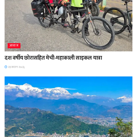
आवाज
दश वर्षीय छोरासहित मेची-महाकाली साइकल यात्रा
२३ साउन २०८३,