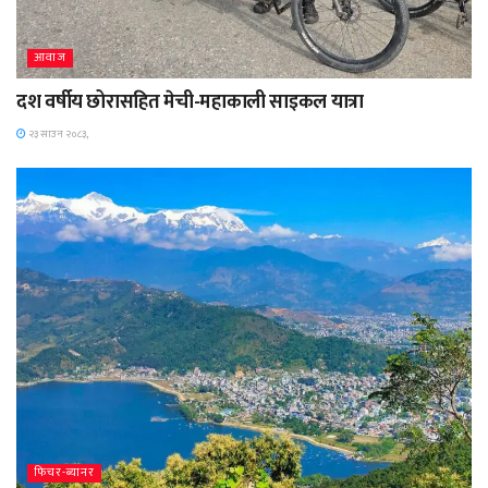
आवाज
दश वर्षीय छोरासहित मेची-महाकाली साइकल यात्रा
२३ साउन २०८३,
फिचर-ब्यानर