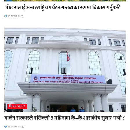
‘पोखरालाई अन्तरराष्ट्रिय पर्यटन गन्तव्यका रूपमा विकास गर्नुपर्छ’
२३ साउन २०८३,
फिचर-ब्यानर
बालेन सरकारले पछिल्लो ३ महिनामा के–के शासकीय सुधार गर्‍यो ?
२३ साउन २०८३,