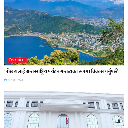
फिचर-ब्यानर
‘पोखरालाई अन्तरराष्ट्रिय पर्यटन गन्तव्यका रूपमा विकास गर्नुपर्छ’
२३ साउन २०८३,