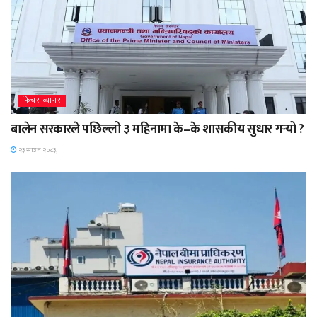
फिचर-ब्यानर
बालेन सरकारले पछिल्लो ३ महिनामा के–के शासकीय सुधार गर्‍यो ?
२३ साउन २०८३,