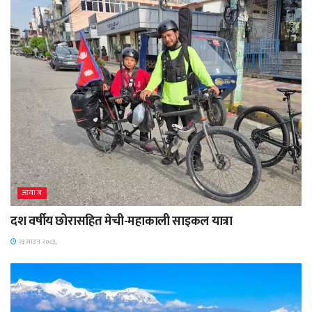
आवाज
दश वर्षीय छोरासहित मेची-महाकाली साइकल यात्रा
२३ साउन २०८३,