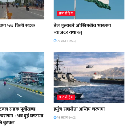
अन्तर्राष्ट्रिय
वमा ५७ किमी सडक
तेल मूल्यको जोखिमबीच भारतमा
ब्याजदर यथावत्
२१ साउन २०८३,
अन्तर्राष्ट्रिय
वल सडक पूर्वीखण्ड
हर्मुज सम्झौता अन्तिम चरणमा
 चरणमा : अब दुई घण्टामा
२१ साउन २०८३,
ि बुटवल