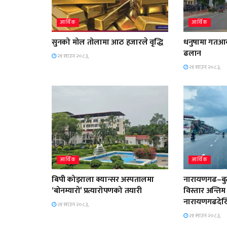
आर्थिक
आर्थिक
सुनको मोल तोलामा आठ हजारले वृद्धि
धनुषामा गतआ
ढलान
२१ साउन २०८३,
२१ साउन २०८३,
आर्थिक
आर्थिक
बिपी कोइराला क्यान्सर अस्पतालमा
नारायणगढ–बुट
‘बोनम्यारो’ प्रत्यारोपणको तयारी
विस्तार अन्तिम
नारायणगढदेख
२१ साउन २०८३,
२१ साउन २०८३,