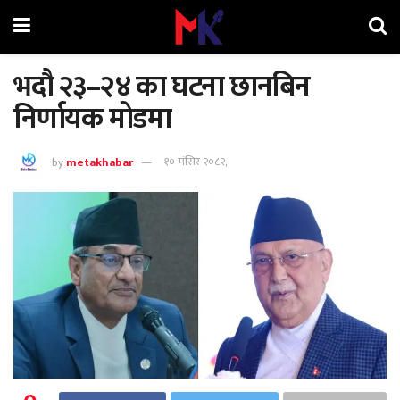
भदौ २३–२४ का घटना छानबिन
निर्णायक मोडमा
by
metakhabar
१० मंसिर २०८२,