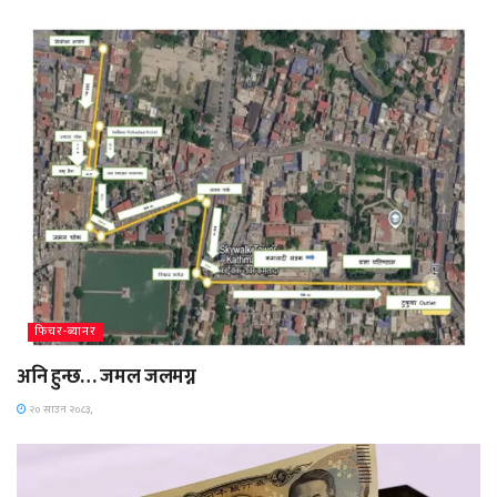
फिचर-ब्यानर
अनि हुन्छ… जमल जलमग्न
२० साउन २०८३,