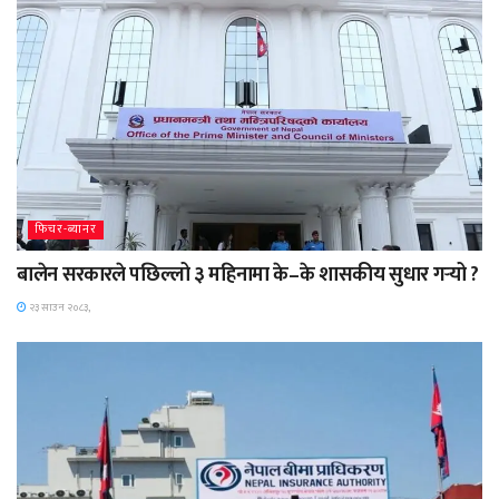
फिचर-ब्यानर
बालेन सरकारले पछिल्लो ३ महिनामा के–के शासकीय सुधार गर्‍यो ?
२३ साउन २०८३,