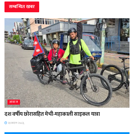
सम्बन्धित
खबर
आवाज
दश वर्षीय छोरासहित मेची-महाकाली साइकल यात्रा
२३ साउन २०८३,