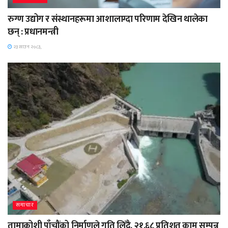
रुग्ण उद्योग र संस्थानहरूमा आशालाग्दा परिणाम देखिन थालेका
छन् : प्रधानमन्त्री
२३ साउन २०८३,
समाचार
तामाकोशी पाँचौंको निर्माणले गति लिँदै, २१.६८ प्रतिशत काम सम्पन्न