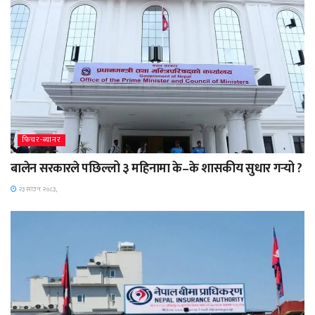
फिचर-ब्यानर
बालेन सरकारले पछिल्लो ३ महिनामा के–के शासकीय सुधार गर्‍यो ?
२३ साउन २०८३,