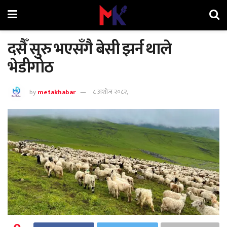
दसैँ सुरु भएसँगै बेसी झर्न थाले
भेडीगोठ
by
metakhabar
८ अशोज २०८२,