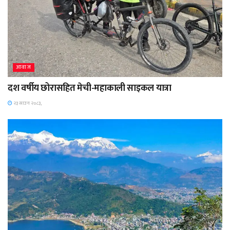
आवाज
दश वर्षीय छोरासहित मेची-महाकाली साइकल यात्रा
२३ साउन २०८३,