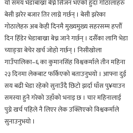
यो समय भेडाबाख्रा बेच्ने सिजन भएको हुँदा गोठालाहरु
बेसी झरेर बजार तिर लाग्ने गर्छन् । बेसी झरेका
गोठालेहरु अब केही दिनमै मुख्यमुख्य सहरसम्म हप्तौँ
दिन हिँडेर भेडाबाख्रा बेच्न जाने गर्छन् । दसैँका लागि भेडा
च्याङ्ग्रा बेचेर खर्च जोहो गर्छन् । निसीखोला
गाउँपालिका–६ का कुमानसिंह विश्वकर्माले तीन महिना
२३ दिनमा लेकबाट फर्किएको बताउनुभयो । आफ्ना दुई
सय बढी भेडा रहेको सुनाउँदै छिटो झर्दा घाँस पु¥याउन
समस्या हुने गरेको उहाँको भनाइ छ । चार महिनालाई
पुग्ने खर्च पहिले नै लिएर लेक उक्लिएको विश्वकर्माले
सुनाउनुभयो ।