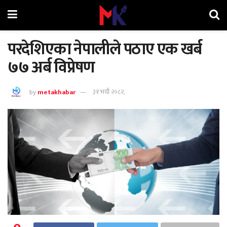
परदेशिएका नेपालीले पठाए एक खर्ब
७७ अर्ब विप्रेषण
by
metakhabar
३१ भदौ २०८२,