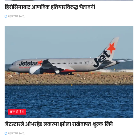
हिरोसिमाबाट आणविक हतियारविरुद्ध चेतावनी
२१ साउन २०८३,
अन्तर्राष्ट्रिय
जेटस्टारले ओभरहेड लकरमा झोला राखेबापत शुल्क लिने
२१ साउन २०८३,