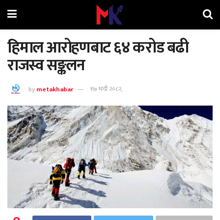
हिमाल आरोहणबाट ६४ करोड बढी
राजस्व सङ्कलन
by
metakhabar
१७ भदौ २०८२,