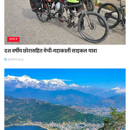
आवाज
दश वर्षीय छोरासहित मेची-महाकाली साइकल यात्रा
२३ साउन २०८३,