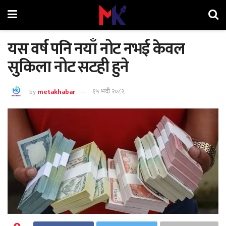
यस वर्ष पनि नयाँ नोट नभई केवल
सुकिला नोट सटही हुने
by
metakhabar
१५ भदौ २०८२,