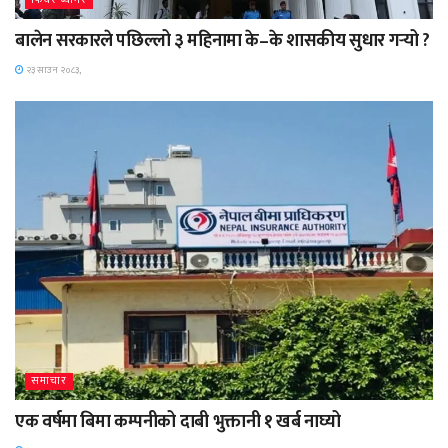
फिचर-ब्यानर
बालेन सरकारले पछिल्लो ३ महिनामा के–के शासकीय सुधार गर्‍यो ?
२३ साउन २०८३,
समाचार
एक वर्षमा बिमा कम्पनीको दाबी भुक्तानी १ खर्ब नाघ्यो