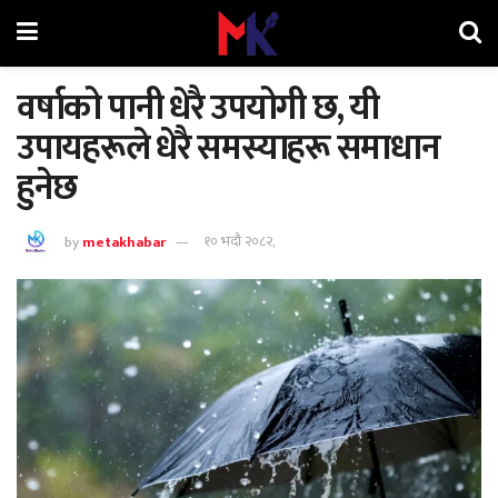
वर्षाको पानी धेरै उपयोगी छ, यी
उपायहरूले धेरै समस्याहरू समाधान
हुनेछ
by
metakhabar
१० भदौ २०८२,