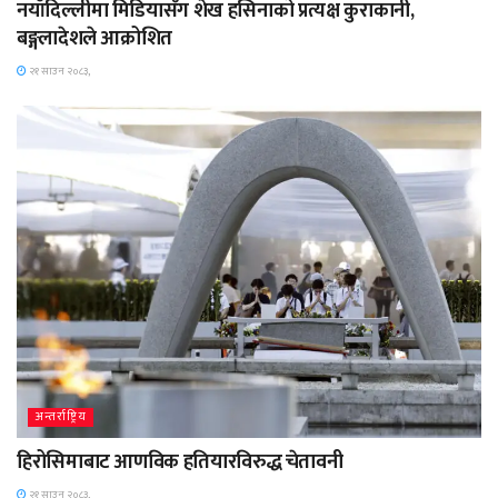
नयाँदिल्लीमा मिडियासँग शेख हसिनाको प्रत्यक्ष कुराकानी,
बङ्गलादेशले आक्रोशित
२१ साउन २०८३,
अन्तर्राष्ट्रिय
हिरोसिमाबाट आणविक हतियारविरुद्ध चेतावनी
२१ साउन २०८३,