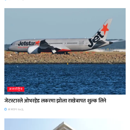
अन्तर्राष्ट्रिय
जेटस्टारले ओभरहेड लकरमा झोला राखेबापत शुल्क लिने
२१ साउन २०८३,