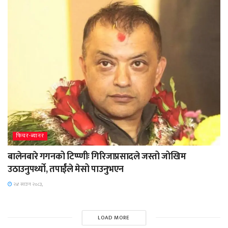
फिचर-ब्यानर
बालेनबारे गगनको टिप्प्णीः गिरिजाप्रसादले जस्तो जोखिम
उठाउनुपर्थ्यो, तपार्ईंले मेसो पाउनुभएन
२४ साउन २०८३,
LOAD MORE