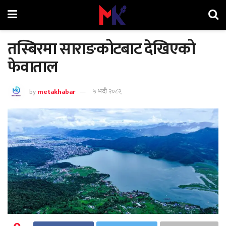
तस्बिरमा साराङकोटबाट देखिएको
फेवाताल
by
metakhabar
५ भदौ २०८२,