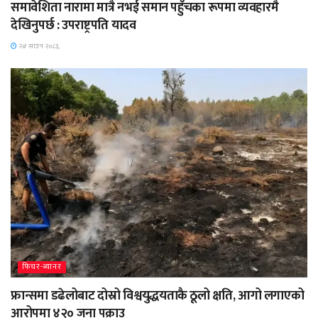
समावेशिता नारामा मात्रै नभई समान पहुँचका रूपमा व्यवहारमै
देखिनुपर्छ : उपराष्ट्रपति यादव
२४ साउन २०८३,
फिचर-ब्यानर
फ्रान्समा डढेलोबाट दोस्रो विश्वयुद्धयताकै ठूलो क्षति, आगो लगाएको
आरोपमा ४२० जना पक्राउ