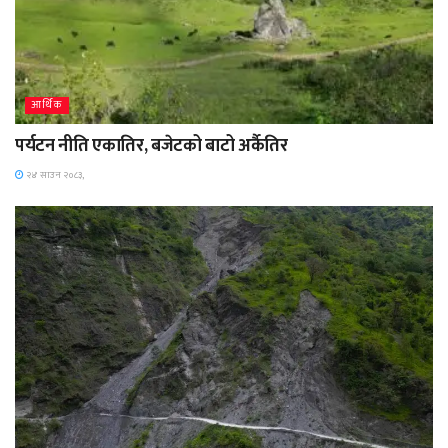
आर्थिक
पर्यटन नीति एकातिर, बजेटको बाटो अर्कैतिर
२४ साउन २०८३,