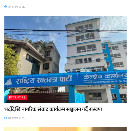
२४ साउन २०८३,
फिचर-ब्यानर
भदौदेखि नागरिक संवाद कार्यक्रम सञ्चालन गर्दै रास्वपा
२४ साउन २०८३,