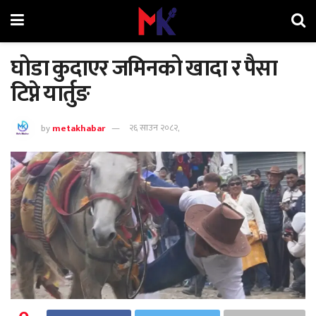
घोडा कुदाएर जमिनको खादा र पैसा
टिप्ने यार्तुङ
by
metakhabar
२६ साउन २०८२,