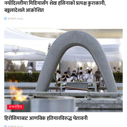
नयाँदिल्लीमा मिडियासँग शेख हसिनाको प्रत्यक्ष कुराकानी,
बङ्गलादेशले आक्रोशित
२१ साउन २०८३,
अन्तर्राष्ट्रिय
हिरोसिमाबाट आणविक हतियारविरुद्ध चेतावनी
२१ साउन २०८३,