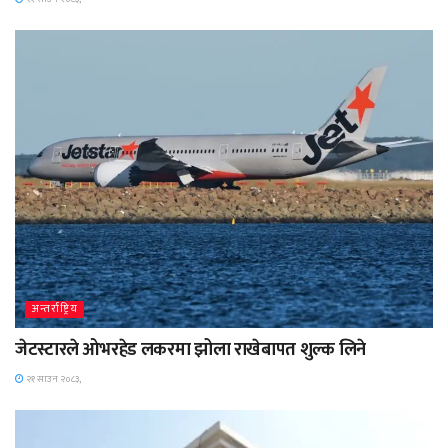
अन्तर्राष्ट्रिय
जेटस्टारले ओभरहेड लकरमा झोला राखेबापत शुल्क लिने
२१ साउन २०८३,