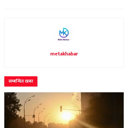
metakhabar
सम्बन्धित
खबर