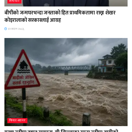
समाचार
बीपीको जन्मघरभन्दा जनताको हित प्राथमिकतामा राख्न शेखर
कोइरालाको सरकारलाई आग्रह
२२ साउन २०८३,
फिचर-ब्यानर