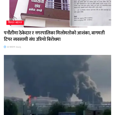
फिचर-ब्यानर
पनौतीमा ठेकेदार र नगरपालिका मिलोमतोको आशंका, बागमती
टिपर व्यवसायी संघ उत्रियो बिरोधमा
२२ साउन २०८३,