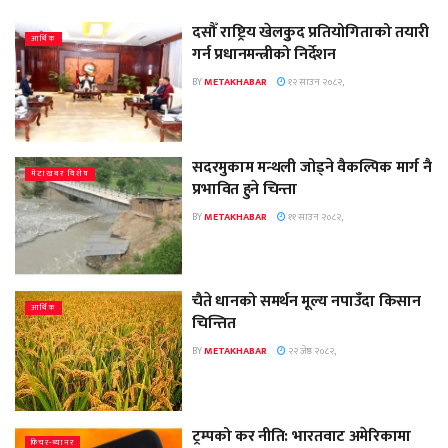
दसौँ राष्ट्रिय खेलकुुद प्रतियोगिताको तयारी
आर्थिक
गर्न प्रधानमन्त्रीको निर्देशन
BY
METAKHABAR
१२ साउन २०८२,
सदरमुकाम मन्थली जोड्ने वैकल्पिक मार्ग नै
मेटाखबर विशेष
प्रभावित हुने चिन्ता
BY
METAKHABAR
११ साउन २०८२,
चैते धानको समर्थन मूल्य नपाउँदा किसान
आर्थिक
चिन्तित
BY
METAKHABAR
२२ जेष्ठ २०८२,
ट्रम्पको कर नीति: भारतवाट अमेरिकामा
फिचर-ब्यानर