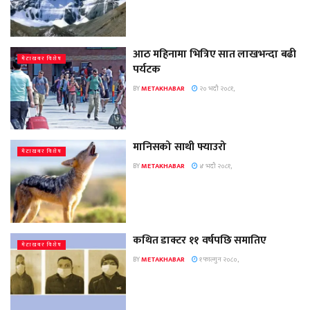
आठ महिनामा भित्रिए सात लाखभन्दा बढी
मेटाखबर विशेष
पर्यटक
BY
METAKHABAR
२० भदौ २०८१,
मानिसको साथी फ्याउरो
मेटाखबर विशेष
BY
METAKHABAR
४ भदौ २०८१,
कथित डाक्टर ११ वर्षपछि समातिए
मेटाखबर विशेष
BY
METAKHABAR
१ फाल्गुन २०८०,