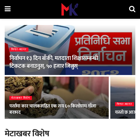
फिचर-ब्यानर
निर्वाचन १३ दिन बाँकी, मतदाता शिक्षासम्बन्धी
टिकटक बनाउनुस्, ५० हजार जित्नुस्
मेटाखबर विशेष
फिचर-ब्यानर
पर्सामा कार चालकसहित एक सय ६० किलोग्राम गाँजा
बरामद
यस्तो छ आजको 
मेटाखबर विशेष