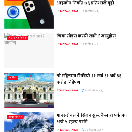
आइफोन निर्यात ७६ प्रतिशतले बृद्दी
BY
METAKHABAR
१६ जेष्ठ २०८२,
चिया सीड्स कसरी खाने ? जान्नुहोस्
मेटाखबर विशेष
BY
METAKHABAR
१३ जेष्ठ २०८२,
नौ महिनामा भित्रियो ११ खर्ब ९१ अर्ब ३१
आर्थिक
करोड विप्रेषण
BY
METAKHABAR
२९ बैशाख २०८२,
मानसरोबरको सिजन सुरू, कैलाश पर्वतका
फिचर-ब्यानर
अझै ५ रहस्य गर्भमै
BY
METAKHABAR
२४ बैशाख २०८२,